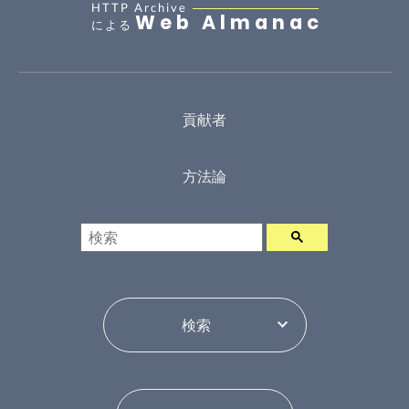
HTTP Archive
Web Almanac
による
貢献者
方法論
検索
年ピッカー