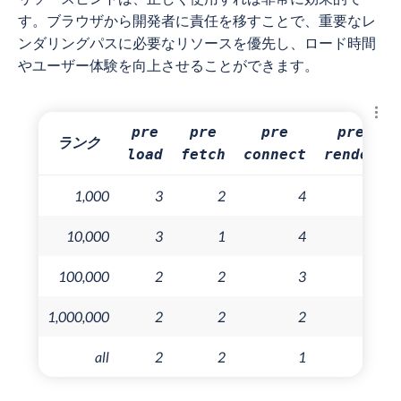
す。ブラウザから開発者に責任を移すことで、重要なレ
ンダリングパスに必要なリソースを優先し、ロード時間
やユーザー体験を向上させることができます。
結果
pre
pre
pre
pre
ランク
load
fetch
connect
render
1,000
3
2
4
0
10,000
3
1
4
1
100,000
2
2
3
1
1,000,000
2
2
2
1
all
2
2
1
1