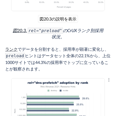
図20.3の説明を表示
図20.3.
のCrUXランク別採用
rel="preload"
状況。
ランク
でデータを分割すると、採用率が顕著に変化し、
ヒントはデータセット全体の22.1%から、上位
preload
1000サイトでは44.3%の採用率でトップに立っているこ
とが観察されます。
結果