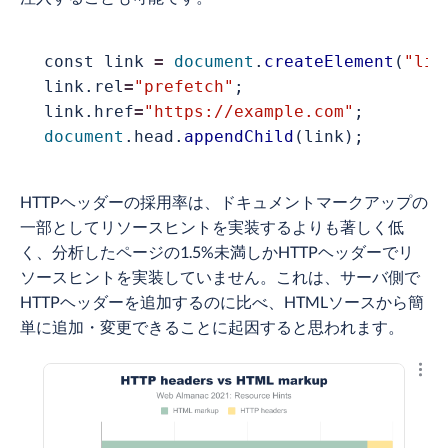
const
 link 
=
document
.
createElement
(
"lin
link.rel
=
"prefetch"
;

link.href
=
"https://example.com"
document
.head.
appendChild
(link);
HTTPヘッダーの採用率は、ドキュメントマークアップの
一部としてリソースヒントを実装するよりも著しく低
く、分析したページの1.5%未満しかHTTPヘッダーでリ
ソースヒントを実装していません。これは、サーバ側で
HTTPヘッダーを追加するのに比べ、HTMLソースから簡
単に追加・変更できることに起因すると思われます。
結果