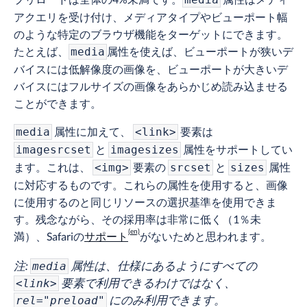
アクエリを受け付け、メディアタイプやビューポート幅
のような特定のブラウザ機能をターゲットにできます。
たとえば、
属性を使えば、ビューポートが狭いデ
media
バイスには低解像度の画像を、ビューポートが大きいデ
バイスにはフルサイズの画像をあらかじめ読み込ませる
ことができます。
属性に加えて、
要素は
media
<link>
と
属性をサポートしてい
imagesrcset
imagesizes
ます。これは、
要素の
と
属性
<img>
srcset
sizes
に対応するものです。これらの属性を使用すると、画像
に使用するのと同じリソースの選択基準を使用できま
す。残念ながら、その採用率は非常に低く（1％未
満）、Safariの
サポート
がないためと思われます。
注:
属性は、仕様にあるようにすべての
media
要素で利用できるわけではなく、
<link>
にのみ利用できます。
rel="preload"