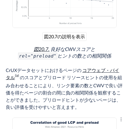
図20.7の説明を表示
図20.7.
良好なCWVスコアと
ヒントの数との相関関係
rel="preload"
CrUXデータセットにおけるページの
コアウェブ・バイ
タル
のスコアとプリロード リソースヒントの使用を組
み合わせることにより、リンク要素の数とCWVで良い評
価を得たページの割合の間に負の相関関係を観察するこ
とができました。プリロードヒントが少ないページは、
良い評価を受けやすいと言えます。
結果