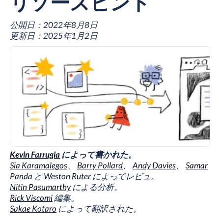
リソースヒント
公開日：
2022年8月8日
更新日：
2025年1月2日
Kevin Farrugia
によって書かれた。
Sia Karamalegos
、
Barry Pollard
、
Andy Davies
、
Samar
Panda
と
Weston Ruter
によってレビュ。
Nitin Pasumarthy
による分析。
Rick Viscomi
編集。
Sakae Kotaro
によって翻訳された。