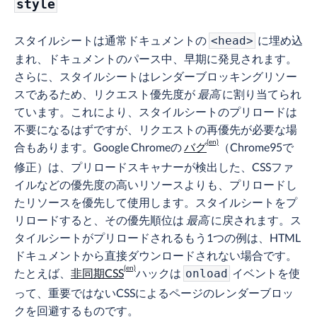
style
スタイルシートは通常ドキュメントの
に埋め込
<head>
まれ、ドキュメントのパース中、早期に発見されます。
さらに、スタイルシートはレンダーブロッキングリソー
スであるため、リクエスト優先度が
最高
に割り当てられ
ています。これにより、スタイルシートのプリロードは
不要になるはずですが、リクエストの再優先が必要な場
合もあります。Google Chromeの
バグ
（Chrome95で
修正）は、プリロードスキャナーが検出した、CSSファ
イルなどの優先度の高いリソースよりも、プリロードし
たリソースを優先して使用します。スタイルシートをプ
リロードすると、その優先順位は
最高
に戻されます。ス
タイルシートがプリロードされるもう1つの例は、HTML
ドキュメントから直接ダウンロードされない場合です。
たとえば、
非同期CSS
ハックは
イベントを使
onload
って、重要ではないCSSによるページのレンダーブロッ
クを回避するものです。