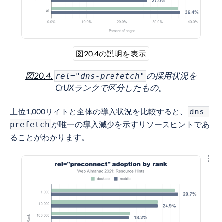
図20.4の説明を表示
図20.4.
の採用状況を
rel="dns-prefetch"
CrUXランクで区分したもの。
上位1,000サイトと全体の導入状況を比較すると、
dns-
が唯一の導入減少を示すリソースヒントであ
prefetch
ることがわかります。
結果