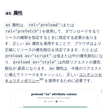
属性
as
属性は、
(または
as
rel="preload"
) を使用して、ダウンロードするリ
rel="prefetch"
ソースの種類を指定するときに指定する必要がありま
す。正しい
属性を適用することで、ブラウザはより
as
正確にリソースの優先順位を決定できます。たとえば、
は低または中の優先順位にな
preload as="script"
り、
は内部リクエストの優先
preload as="style"
順位が
最高
になります。
属性は、今後のリクエスト
as
に備えてリソースをキャッシュし、正しい
コンテンツセ
キュリティポリシー
を適用するために必要です。
結果