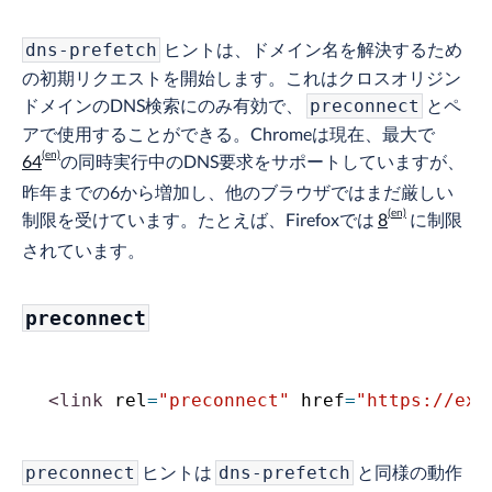
ヒントは、ドメイン名を解決するため
dns-prefetch
の初期リクエストを開始します。これはクロスオリジン
ドメインのDNS検索にのみ有効で、
とペ
preconnect
アで使用することができる。Chromeは現在、最大で
64
の同時実行中のDNS要求をサポートしていますが、
昨年までの6から増加し、他のブラウザではまだ厳しい
制限を受けています。たとえば、Firefoxでは
8
に制限
されています。
preconnect
<
link
rel
=
"
preconnect
"
href
=
"
https://exa
ヒントは
と同様の動作
preconnect
dns-prefetch