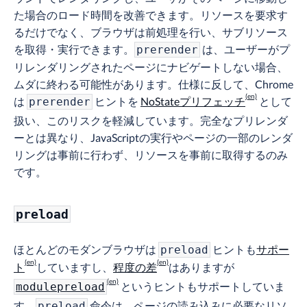
た場合のロード時間を改善できます。リソースを要求す
るだけでなく、ブラウザは前処理を行い、サブリソース
を取得・実行できます。
は、ユーザーがプ
prerender
リレンダリングされたページにナビゲートしない場合、
ムダに終わる可能性があります。仕様に反して、Chrome
は
ヒントを
NoStateプリフェッチ
として
prerender
扱い、このリスクを軽減しています。完全なプリレンダ
ーとは異なり、JavaScriptの実行やページの一部のレンダ
リングは事前に行わず、リソースを事前に取得するのみ
です。
preload
ほとんどのモダンブラウザは
ヒントも
サポー
preload
ト
していますし、
程度の差
はありますが
というヒントもサポートしていま
modulepreload
す。
命令は、ページの読み込みに必要なリソ
preload