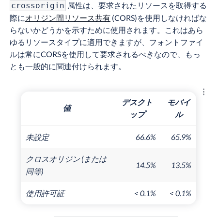
属性は、要求されたリソースを取得する
crossorigin
際に
オリジン間リソース共有
(CORS)を使用しなければな
らないかどうかを示すために使用されます。これはあら
ゆるリソースタイプに適用できますが、フォントファイ
ルは常にCORSを使用して要求されるべきなので、もっ
とも一般的に関連付けられます。
結果
デスクト
モバイ
値
ップ
ル
未設定
66.6%
65.9%
(または
クロスオリジン
14.5%
13.5%
同等)
< 0.1%
< 0.1%
使用許可証