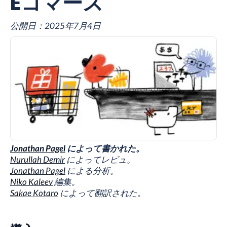
Eコマース
公開日：
2025年7月4日
Jonathan Pagel
によって書かれた。
Nurullah Demir
によってレビュ。
Jonathan Pagel
による分析。
Niko Kaleev
編集。
Sakae Kotaro
によって翻訳された。