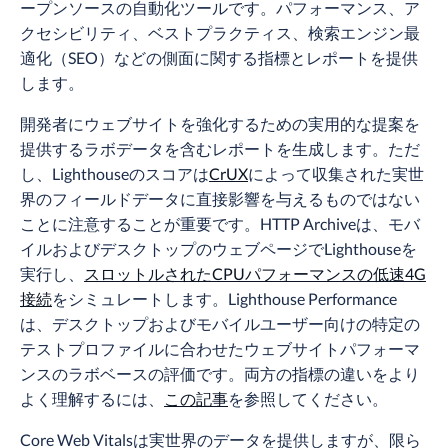
ープンソースの自動化ツールです。パフォーマンス、ア
クセシビリティ、ベストプラクティス、検索エンジン最
適化（SEO）などの側面に関する指標とレポートを提供
します。
開発者にウェブサイトを強化するための実用的な提案を
提供するラボデータを含むレポートを生成します。ただ
し、Lighthouseのスコアは
CrUX
によって収集された実世
界のフィールドデータに直接影響を与えるものではない
ことに注意することが重要です。HTTP Archiveは、モバ
イルおよびデスクトップのウェブページでLighthouseを
実行し、
スロットルされたCPUパフォーマンスの低速4G
接続
をシミュレートします。Lighthouse Performance
は、デスクトップおよびモバイルユーザー向けの特定の
テストプロファイルに合わせたウェブサイトパフォーマ
ンスのラボベースの評価です。両方の指標の違いをより
よく理解するには、
この記事
を参照してください。
Core Web Vitalsは実世界のデータを提供しますが、限ら