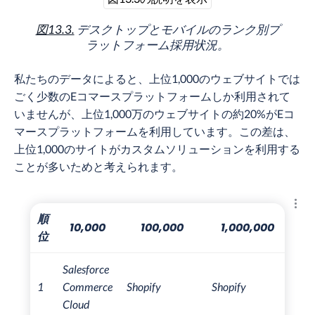
図13.3.
デスクトップとモバイルのランク別プ
ラットフォーム採用状況。
私たちのデータによると、上位1,000のウェブサイトでは
ごく少数のEコマースプラットフォームしか利用されて
いませんが、上位1,000万のウェブサイトの約20%がEコ
マースプラットフォームを利用しています。この差は、
上位1,000のサイトがカスタムソリューションを利用する
ことが多いためと考えられます。
結果
順
10,000
100,000
1,000,000
10
位
Salesforce
1
Commerce
Shopify
Shopify
Wo
Cloud