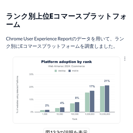
ランク別上位Eコマースプラットフォ
ーム
Chrome User Experience Reportのデータを用いて、ラン
ク別にEコマースプラットフォームを調査しました。
結果
図13.3の説明を表示