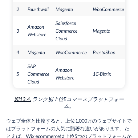
2
Fourthwall
Magento
WooCommerce
Sho
Salesforce
Amazon
Squ
3
Commerce
Magento
Webstore
Co
Cloud
4
Magento
WooCommerce
PrestaShop
Pre
SAP
Amazon
5
Commerce
1C-Bitrix
Mag
Webstore
Cloud
図13.4.
ランク別上位Eコマースプラットフォー
ム。
ウェブ全体と比較すると、上位1,000万のウェブサイトで
はプラットフォームの人気に顕著な違いがあります。た
とえば、Wix ecommerceは上位5つのプラットフォームか