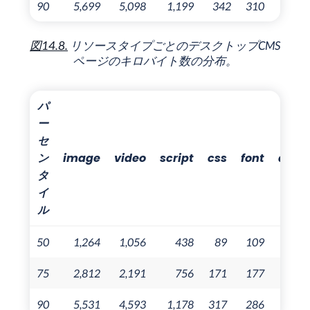
90
5,699
5,098
1,199
342
310
28
図14.8.
リソースタイプごとのデスクトップCMS
ページのキロバイト数の分布。
パ
ー
セ
ン
image
video
script
css
font
audi
タ
イ
ル
50
1,264
1,056
438
89
109
1
75
2,812
2,191
756
171
177
3
90
5,531
4,593
1,178
317
286
47