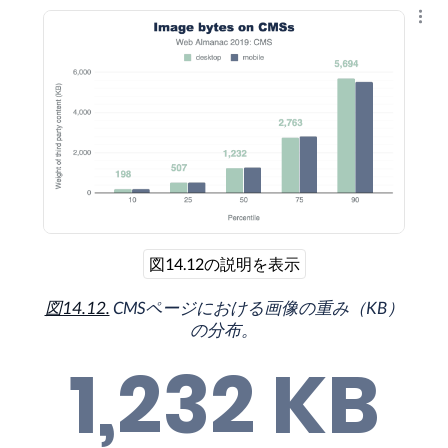
結果
図14.12の説明を表示
図14.12.
CMSページにおける画像の重み（KB）
の分布。
1,232 KB