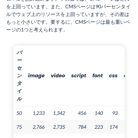
を上回っています。また、CMSページは90パーセンタイ
ルでウェブ上のリソースを上回っていますが、その差は
もっと小さいです。要するに、CMSページは最も重いペ
ージの1つと考えられます。
パ
ー
セ
ン
image
video
script
font
css
audi
タ
イ
ル
50
1,233
1,342
456
140
93
1
75
2,766
2,735
784
223
174
9