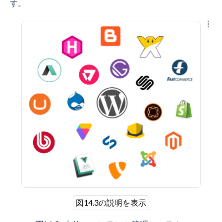
す。
結果
図14.3の説明を表示