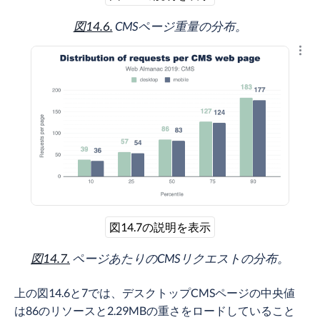
図14.6.
CMSページ重量の分布。
結果
図14.7の説明を表示
図14.7.
ページあたりのCMSリクエストの分布。
上の図14.6と7では、デスクトップCMSページの中央値
は86のリソースと2.29MBの重さをロードしていること