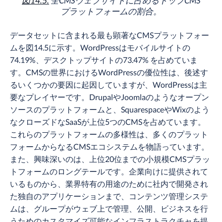
図14.5.
全CMSウェブサイトに占めるトップCMS
プラットフォームの割合。
データセットに含まれる最も顕著なCMSプラットフォー
ムを図14.5に示す。WordPressはモバイルサイトの
74.19%、デスクトップサイトの73.47% を占めていま
す。CMSの世界におけるWordPressの優位性は、後述す
るいくつかの要因に起因していますが、WordPressは主
要なプレイヤーです。DrupalやJoomlaのようなオープン
ソースのプラットフォームと、SquarespaceやWixのよう
なクローズドなSaaSが上位5つのCMSを占めています。
これらのプラットフォームの多様性は、多くのプラット
フォームからなるCMSエコシステムを物語っています。
また、興味深いのは、上位20位までの小規模CMSプラッ
トフォームのロングテールです。企業向けに提供されて
いるものから、業界特有の用途のために社内で開発され
た独自のアプリケーションまで、コンテンツ管理システ
ムは、グループがウェブ上で管理、公開、ビジネスを行
うためのカスタマイズ可能なインフラストラクチャを提