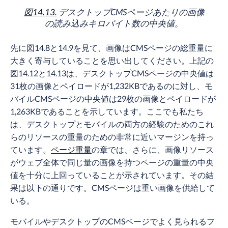
図14.13.
デスクトップCMSページあたりの画像
の読み込みキロバイト数の中央値。
先に図14.8と14.9を見て、画像はCMSページの総重量に
大きく寄与していることを思い出してください。上記の
図14.12と14.13は、デスクトップCMSページの中央値は
31枚の画像とペイロードが1,232KBであるのに対し、モ
バイルCMSページの中央値は29枚の画像とペイロードが
1,263KBであることを示しています。ここでも私たち
は、デスクトップとモバイルの両方の経験のためのこれ
らのリソースの重量のための非常に近いマージンを持っ
ています。
ページ重量
の章では、さらに、画像リソース
がウェブ全体で同じ量の画像を持つページの重量の中央
値を十分に上回っていることが示されています。その結
果は以下の通りです。CMSページは重い画像を供給して
いる。
モバイルやデスクトップのCMSページでよく見られるフ