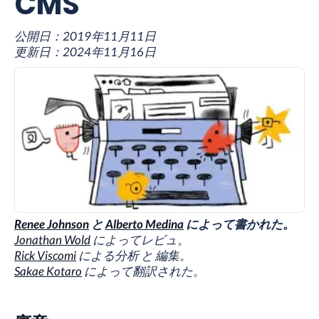
CMS
公開日：
2019年11月11日
更新日：
2024年11月16日
Renee Johnson
と
Alberto Medina
によって書かれた。
Jonathan Wold
によってレビュ。
Rick Viscomi
による分析 と 編集。
Sakae Kotaro
によって翻訳された。