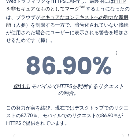
WebトラフィックをHTTPSに移行し、最終的には
HTTP
を非セキュアなものとしてマーク
するようになったの
は、ブラウザが
セキュアなコンテキストへの強力な新機
能
（人参）を制限する一方で、暗号化されていない接続
が使用された場合にユーザーに表示される警告を増加さ
せるためです（棒）。
86.90%
結果を調
図11.1.
モバイルでHTTPSを利用するリクエスト
の割合。
この努力が実を結び、現在ではデスクトップでのリクエ
ストの87.70％、モバイルでのリクエストの86.90％が
HTTPSで提供されています。