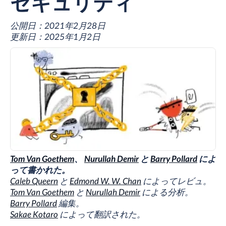
セキュリティ
公開日：
2021年2月28日
更新日：
2025年1月2日
Tom Van Goethem
、
Nurullah Demir
と
Barry Pollard
によ
って書かれた。
Caleb Queern
と
Edmond W. W. Chan
によってレビュ。
Tom Van Goethem
と
Nurullah Demir
による分析。
Barry Pollard
編集。
Sakae Kotaro
によって翻訳された。