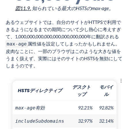
図11.9.
知られている最大のHSTSのmax-age。
あるウェブサイトでは、自分のサイトがHTTPSで利用で
きるようになるまでの期間について少し熱心に考えすぎ
て、1,000,000,000,000,000,000,000,000年に翻訳される
属性値を設定してしまったかもしれません。
max-age
皮肉なことに、一部のブラウザはこのような大きな値を
うまく扱えず、実際にはそのサイトのHSTSを無効にして
しまうのです。
結果
デスクト
モバイ
HSTSディレクティブ
ップ
ル
有効
92.21%
92.82%
max-age
32.97%
32.14%
includeSubdomains