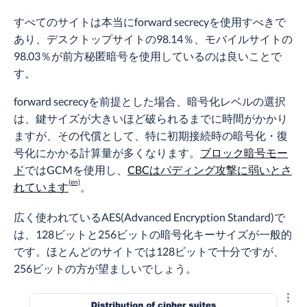
すべてのサイトは本当にforward secrecyを使用すべきで
あり、デスクトップサイトの98.14％、モバイルサイトの
98.03％が前方秘匿暗号を使用しているのは良いことで
す。
forward secrecyを前提とした場合、暗号化レベルの選択
は、鍵サイズが大きいほど破られるまでに時間がかかり
ますが、その代償として、特に初期接続時の暗号化・復
号化にかかる計算量が多くなります。
ブロック暗号モー
ド
ではGCMを使用し、
CBCはパディング攻撃に弱いとさ
れています
。
広く使われているAES(Advanced Encryption Standard)で
は、128ビットと256ビットの暗号化キーサイズが一般的
です。ほとんどのサイトでは128ビットで十分ですが、
256ビットの方が望ましいでしょう。
結果