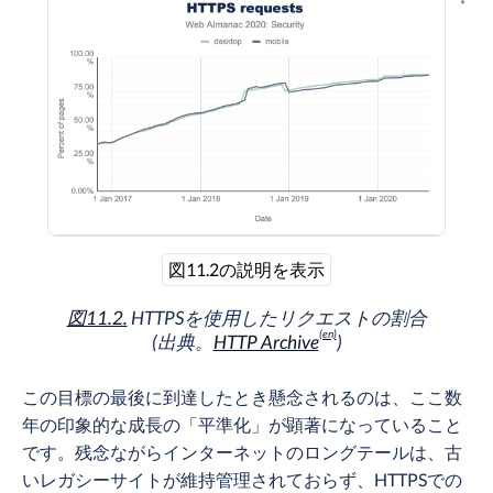
結果
図11.2の説明を表示
図11.2.
HTTPSを使用したリクエストの割合
(出典。
HTTP Archive
)
この目標の最後に到達したとき懸念されるのは、ここ数
年の印象的な成長の「平準化」が顕著になっていること
です。残念ながらインターネットのロングテールは、古
いレガシーサイトが維持管理されておらず、HTTPSでの