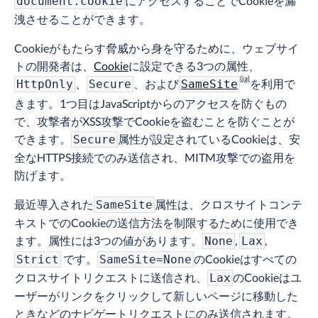
にアクセスすることでCookieを漏
document.cookie
洩させることができます。
Cookieがもたらす脅威から身を守るために、ウェブサイ
トの開発者は、
Cookie
に設定できる3つの属性、
、
、および
を利用で
HttpOnly
Secure
SameSite
きます。1つ目はJavaScriptからのアクセスを防ぐもの
で、攻撃者がXSS攻撃でCookieを盗むことを防ぐことが
できます。
属性が設定されているCookieは、安
Secure
全なHTTPS接続でのみ送信され、MITM攻撃での盗用を
防げます。
最近導入された
属性は、クロスサイトコンテ
SameSite
キストでのCookieの送信方法を制限するために使用でき
ます。属性には3つの値があります。
,
,
None
Lax
です。
のCookieはすべての
Strict
SameSite=None
クロスサイトリクエストに送信され、
のCookieはユ
Lax
ーザーがリンクをクリックして新しいページに移動した
ときなどのナビゲートリクエストにのみ送信されます。