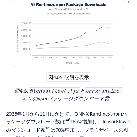
結果
図4.6の説明を表示
図4.6.
と
@tensorflow/tfjs
onnxruntime-
のnpmパッケージダウンロード数。
web
2025年1月から11月にかけて、
ONNX Runtimeのnpmパ
ッケージダウンロード数は
185%増加し、
TensorFlow.js
のダウンロード数
は70%増加し、ブラウザベースのAI