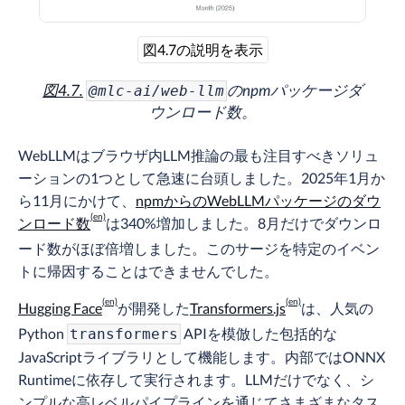
図4.7の説明を表示
図4.7.
のnpmパッケージダ
@mlc-ai/web-llm
ウンロード数。
WebLLMはブラウザ内LLM推論の最も注目すべきソリュ
ーションの1つとして急速に台頭しました。2025年1月か
ら11月にかけて、
npmからのWebLLMパッケージのダウ
ンロード数
は340%増加しました。8月だけでダウンロ
ード数がほぼ倍増しました。このサージを特定のイベン
トに帰因することはできませんでした。
Hugging Face
が開発した
Transformers.js
は、人気の
Python
APIを模倣した包括的な
transformers
JavaScriptライブラリとして機能します。内部ではONNX
Runtimeに依存して実行されます。LLMだけでなく、シ
ンプルな高レベルパイプラインを通じてさまざまなタス