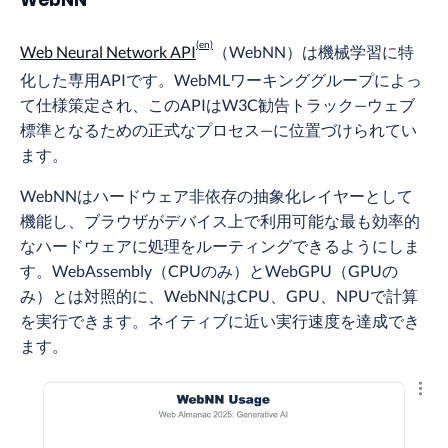
WebNN
Web Neural Network API
（WebNN）は機械学習に特
化した専用APIです。WebMLワーキンググループによっ
て仕様策定され、このAPIはW3C勧告トラック—ウェブ
標準となるための正式なプロセス—に位置づけられてい
ます。
WebNNはハードウェア非依存の抽象化レイヤーとして
機能し、ブラウザがデバイス上で利用可能な最も効率的
なハードウェアに処理をルーティングできるようにしま
す。WebAssembly（CPUのみ）とWebGPU（GPUの
み）とは対照的に、WebNNはCPU、GPU、NPUで計算
を実行できます。ネイティブに近い実行速度を達成でき
ます。
結果