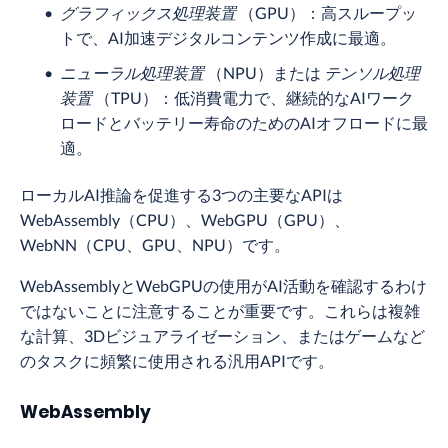
グラフィックス処理装置
（GPU）：高スループッ
トで、AI加速デジタルコンテンツ作成に最適。
ニューラル処理装置
（NPU）または
テンソル処理
装置
（TPU）：低消費電力で、継続的なAIワーク
ロードとバッテリー寿命のためのAIオフロードに最
適。
ローカルAI推論を促進する3つの主要なAPIは
WebAssembly（CPU）、WebGPU（GPU）、
WebNN（CPU、GPU、NPU）です。
WebAssemblyとWebGPUの使用がAI活動を確認するわけ
ではないことに注意することが重要です。これらは複雑
な計算、3Dビジュアライゼーション、またはゲームなど
のタスクに頻繁に使用される汎用APIです。
WebAssembly