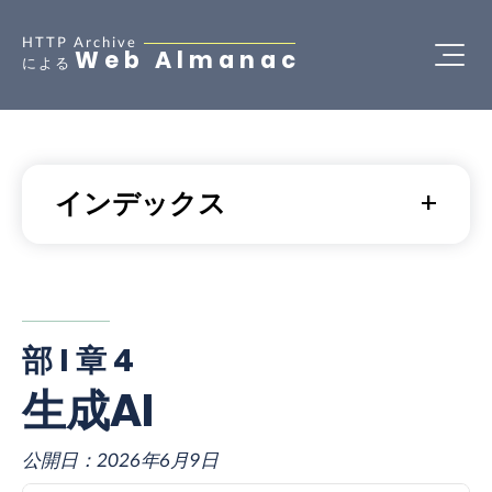
HTTP Archive
Web Almanac
による
インデックス
部 I 章 4
生成AI
公開日：
2026年6月9日