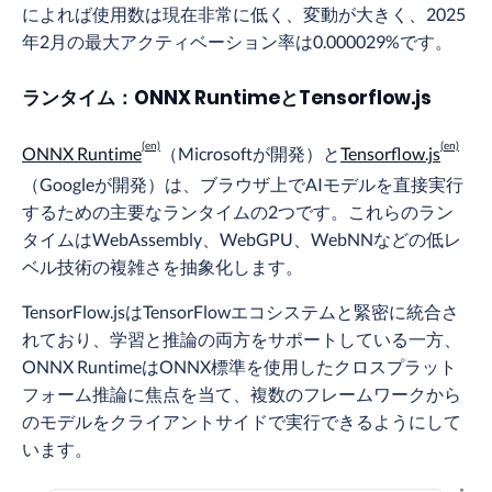
によれば使用数は現在非常に低く、変動が大きく、2025
年2月の最大アクティベーション率は0.000029%です。
ランタイム：ONNX RuntimeとTensorflow.js
ONNX Runtime
（Microsoftが開発）と
Tensorflow.js
（Googleが開発）は、ブラウザ上でAIモデルを直接実行
するための主要なランタイムの2つです。これらのラン
タイムはWebAssembly、WebGPU、WebNNなどの低レ
ベル技術の複雑さを抽象化します。
TensorFlow.jsはTensorFlowエコシステムと緊密に統合さ
れており、学習と推論の両方をサポートしている一方、
ONNX RuntimeはONNX標準を使用したクロスプラット
フォーム推論に焦点を当て、複数のフレームワークから
のモデルをクライアントサイドで実行できるようにして
います。