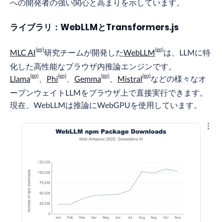
への開発者の強い関心と高まりを示しています。
ライブラリ：WebLLMとTransformers.js
MLC AI
研究チームが開発した
WebLLM
は、LLMに特
化した高性能なブラウザ内推論エンジンです。
Llama
、
Phi
、
Gemma
、
Mistral
などの様々なオ
ープンウェイトLLMをブラウザ上で直接実行できます。
現在、WebLLMは推論にWebGPUを使用しています。
結果