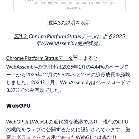
図4.3の説明を表示
図4.3.
Chrome Platform Statusデータによる2025
年のWebAssembly使用状況。
Chrome Platform Statusデータ
によると、
WebAssemblyの使用率は2025年1月の4.44%のページロ
ードから2025年12月の5.64%へと27%の線形成長を経験
しました。2024年1月、WebAssemblyはページロードの
3.37%でのみ有効でした。
WebGPU
WebGPU
は
WebGL
の近代的な後継であり、現代のGPU
の機能をウェブに公開するために設計されています。厳
密にグラフィックス用であったWebGLとは異なり、