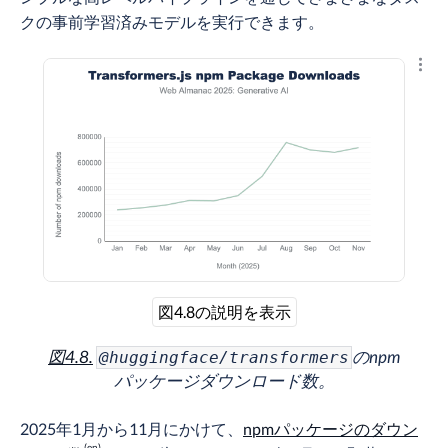
クの事前学習済みモデルを実行できます。
結果
図4.8の説明を表示
図4.8.
のnpm
@huggingface/transformers
パッケージダウンロード数。
2025年1月から11月にかけて、
npmパッケージのダウン