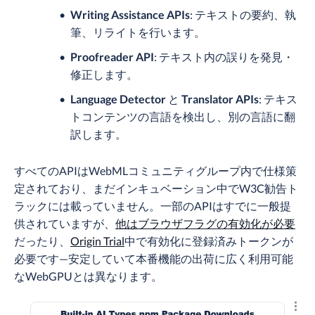
Writing Assistance APIs
: テキストの要約、執
筆、リライトを行います。
Proofreader API
: テキスト内の誤りを発見・
修正します。
Language Detector
と
Translator APIs
: テキス
トコンテンツの言語を検出し、別の言語に翻
訳します。
すべてのAPIはWebMLコミュニティグループ内で仕様策
定されており、まだインキュベーション中でW3C勧告ト
ラックには載っていません。一部のAPIはすでに一般提
供されていますが、
他はブラウザフラグの有効化が必要
だったり、
Origin Trial
中で有効化に登録済みトークンが
必要です—安定していて本番機能の出荷に広く利用可能
なWebGPUとは異なります。
結果