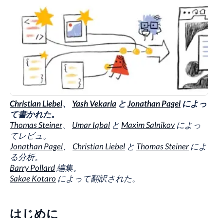
Christian Liebel
、
Yash Vekaria
と
Jonathan Pagel
によっ
て書かれた。
Thomas Steiner
、
Umar Iqbal
と
Maxim Salnikov
によっ
てレビュ。
Jonathan Pagel
、
Christian Liebel
と
Thomas Steiner
によ
る分析。
Barry Pollard
編集。
Sakae Kotaro
によって翻訳された。
はじめに