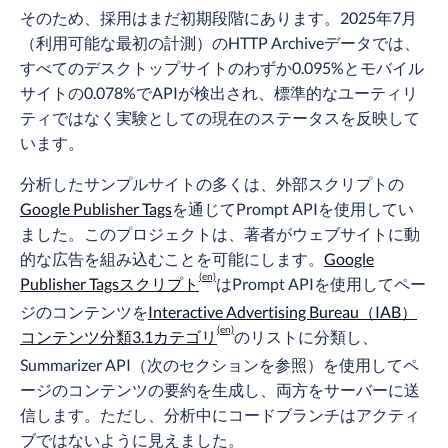
そのため、採用はまだ初期段階にあります。2025年7月
（利用可能な最初の計測）のHTTP Archiveデータでは、
すべてのデスクトップサイトのわずか0.095%とモバイル
サイトの0.078%でAPIが検出され、標準的なユーティリ
ティではなく実験としての現在のステータスを反映して
います。
分析したサンプルサイトの多くは、外部スクリプトの
Google Publisher Tags
を通じてPrompt APIを使用してい
ました。このプロジェクトは、著者がウェブサイトに動
的な広告を組み込むことを可能にします。
Google
Publisher Tagsスクリプト
はPrompt APIを使用してペー
ジのコンテンツを
Interactive Advertising Bureau（IAB）
コンテンツ分類3.1カテゴリ
のリストに分類し、
Summarizer API（次のセクションを参照）を使用してペ
ージのコンテンツの要約を生成し、両方をサーバーに送
信します。ただし、分析中にコードブランチはアクティ
ブではないように見えました。