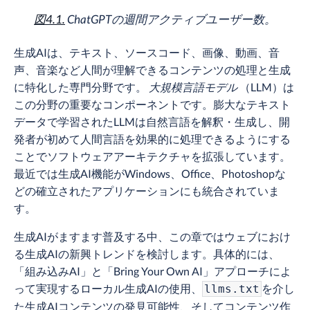
図4.1.
ChatGPTの週間アクティブユーザー数。
生成AIは、テキスト、ソースコード、画像、動画、音
声、音楽など人間が理解できるコンテンツの処理と生成
に特化した専門分野です。
大規模言語モデル
（LLM）は
この分野の重要なコンポーネントです。膨大なテキスト
データで学習されたLLMは自然言語を解釈・生成し、開
発者が初めて人間言語を効果的に処理できるようにする
ことでソフトウェアアーキテクチャを拡張しています。
最近では生成AI機能がWindows、Office、Photoshopな
どの確立されたアプリケーションにも統合されていま
す。
生成AIがますます普及する中、この章ではウェブにおけ
る生成AIの新興トレンドを検討します。具体的には、
「組み込みAI」と「Bring Your Own AI」アプローチによ
って実現するローカル生成AIの使用、
を介し
llms.txt
た生成AIコンテンツの発見可能性、そしてコンテンツ作