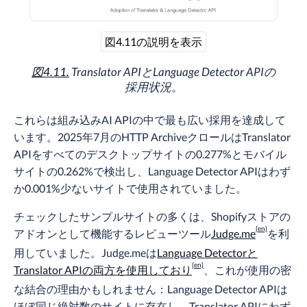
図4.11の説明を表示
図4.11.
Translator APIとLanguage Detector APIの
採用状況。
これらは組み込みAI APIの中で最も広い採用を達成して
います。2025年7月のHTTP ArchiveクロールはTranslator
APIをすべてのデスクトップサイトの0.277%とモバイル
サイトの0.262%で検出し、Language Detector APIはわず
か0.001%少ないサイトで使用されていました。
チェックしたサンプルサイトの多くは、Shopifyストアの
アドオンとして機能するレビューツール
Judge.me
を利
用していました。Judge.meは
Language Detectorと
Translator APIの両方を使用しており
、これが使用の密
な結合の理由かもしれません：Language Detector APIは
ほぼ同じ絶対数のサイトに存在し、Translator APIにわず