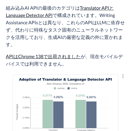
組み込みAI APIの最後のカテゴリは
Translator APIと
Language Detector API
で構成されています。Writing
Assistance APIsとは異なり、これらのAPIはLLMに依存せ
ず、代わりに特殊なタスク固有のニューラルネットワー
クを活用しており、生成AIの厳密な定義の外に置かれま
す。
APIはChrome 138で出荷されました
が、現在モバイルデ
バイスでは利用できません。
結果