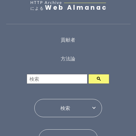
HTTP Archive
Web Almanac
による
貢献者
方法論
検索
年ピッカー