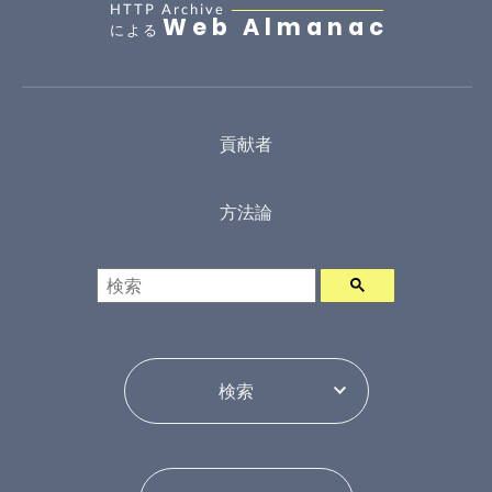
HTTP Archive
Web Almanac
による
貢献者
方法論
検索
年ピッカー