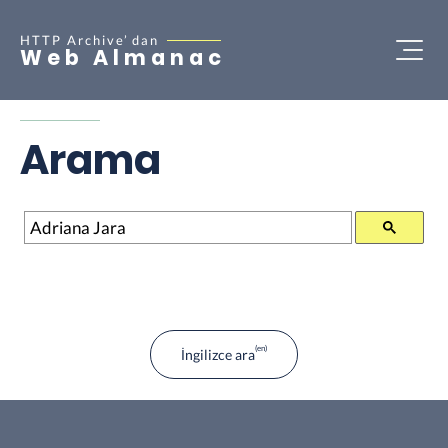
HTTP Archive’
dan
Web Almanac
Arama
Arama
İngilizce ara