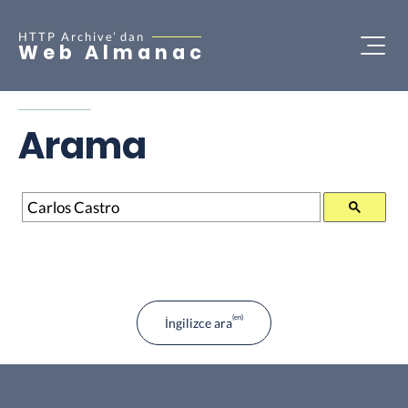
HTTP Archive’
dan
Web Almanac
Arama
Arama
İngilizce ara