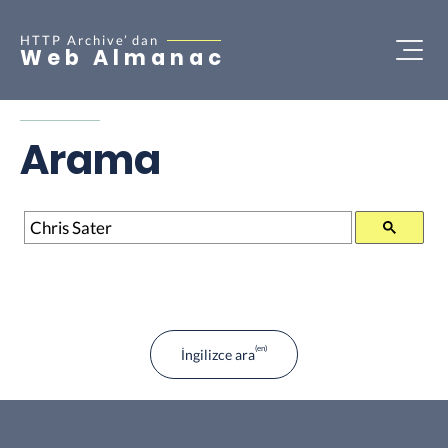
HTTP Archive’
dan
Web Almanac
Arama
Arama
İngilizce ara