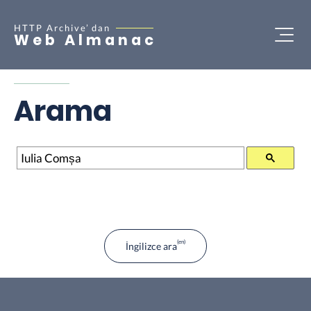
HTTP Archive’
dan
Web Almanac
Arama
Arama
İngilizce ara