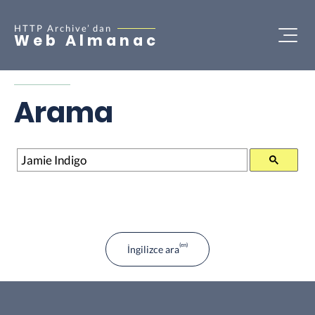
HTTP Archive’
dan
Web Almanac
Arama
Arama
İngilizce ara