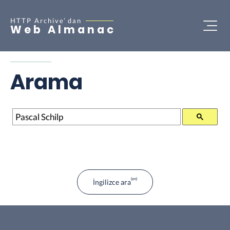
HTTP Archive’
dan
Web Almanac
Arama
Arama
İngilizce ara