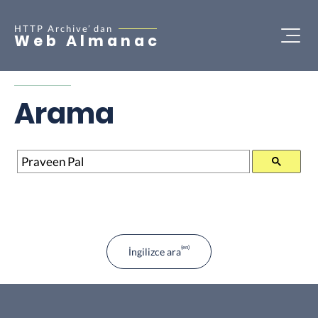
HTTP Archive’
dan
Web Almanac
Arama
Arama
İngilizce ara