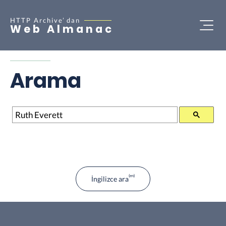
HTTP Archive’
dan
Web Almanac
Arama
Arama
İngilizce ara