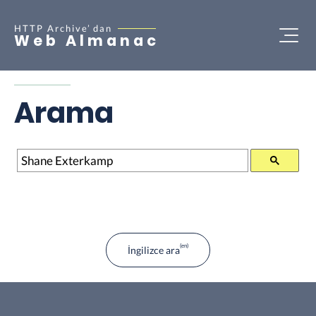
HTTP Archive’
dan
Web Almanac
Arama
Arama
İngilizce ara