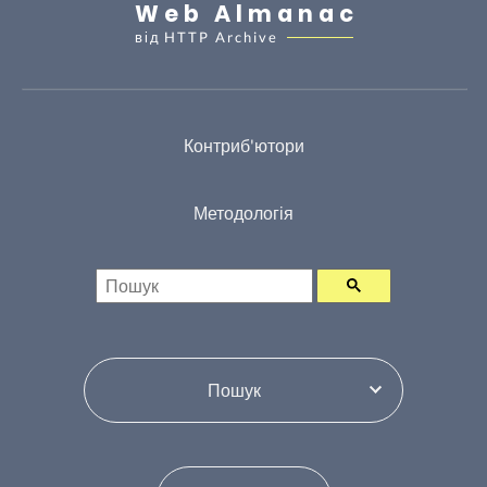
Web Almanac
від
HTTP Archive
Контриб'ютори
Методологія
Пошук
Переключити зміст