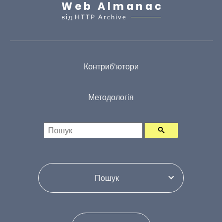
Web Almanac
від
HTTP Archive
Контриб'ютори
Методологія
Пошук
Переключити зміст