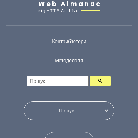
Web Almanac
від
HTTP Archive
Контриб'ютори
Методологія
Пошук
Переключити зміст