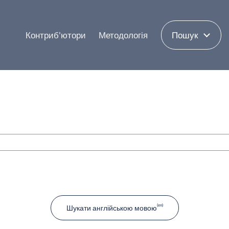
Контриб'ютори
Методологія
Пошук
Шукати англійською мовою