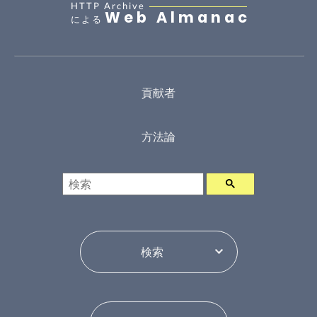
HTTP Archive
Web Almanac
による
貢献者
方法論
検索
年ピッカー