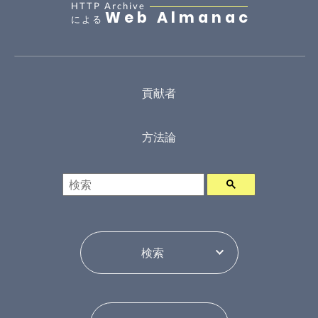
HTTP Archive
Web Almanac
による
貢献者
方法論
検索
年ピッカー