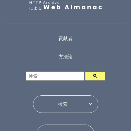
HTTP Archive
Web Almanac
による
貢献者
方法論
検索
年ピッカー