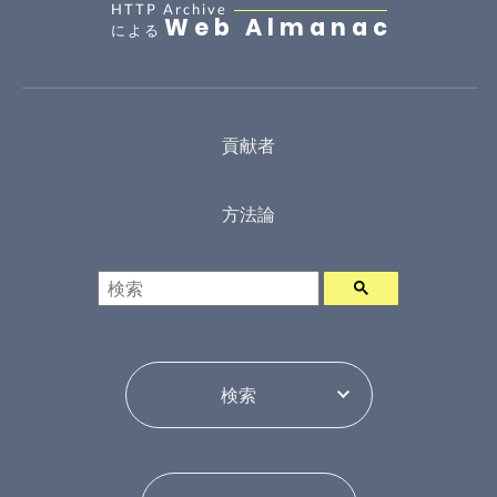
HTTP Archive
Web Almanac
による
貢献者
方法論
検索
年ピッカー