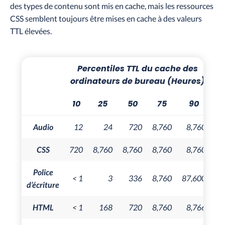
des types de contenu sont mis en cache, mais les ressources
CSS semblent toujours être mises en cache à des valeurs
TTL élevées.
Percentiles TTL du cache des
ordinateurs de bureau (Heures)
10
25
50
75
90
Audio
12
24
720
8,760
8,760
CSS
720
8,760
8,760
8,760
8,760
Police
< 1
3
336
8,760
87,600
d’écriture
HTML
< 1
168
720
8,760
8,766