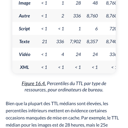
Image
< 1
1
28
48
8,760
Autre
< 1
2
336
8,760
8,760
Script
< 1
< 1
1
6
720
Texte
21
336
7,902
8,357
8,740
Vidéo
< 1
4
24
24
336
XML
< 1
< 1
< 1
< 1
< 1
Figure 16.4.
Percentiles du TTL par type de
ressources, pour ordinateurs de bureau.
Bien que la plupart des TTL médians sont élevées, les
percentiles inférieurs mettent en évidence certaines
occasions manquées de mise en cache. Par exemple, le TTL
médian pour les images est de 28 heures, mais le 25e