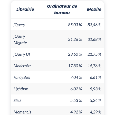
Ordinateur de
Librairie
Mobile
bureau
jQuery
85,03 %
83,46 %
jQuery
31,26 %
31,68 %
Migrate
jQuery UI
23,60 %
21,75 %
Modernizr
17,80 %
16,76 %
FancyBox
7,04 %
6,61 %
Lightbox
6,02 %
5,93 %
Slick
5,53 %
5,24 %
Moment.js
4,92 %
4,29 %