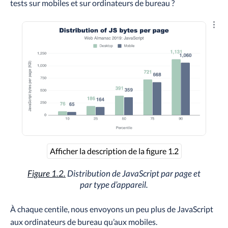
tests sur mobiles et sur ordinateurs de bureau ?
Explo
Afficher la description de la figure 1.2
Figure 1.2.
Distribution de JavaScript par page et
par type d’appareil.
À chaque centile, nous envoyons un peu plus de JavaScript
aux ordinateurs de bureau qu’aux mobiles.