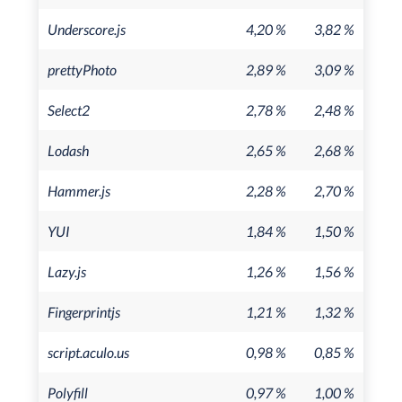
Underscore.js
4,20 %
3,82 %
prettyPhoto
2,89 %
3,09 %
Select2
2,78 %
2,48 %
Lodash
2,65 %
2,68 %
Hammer.js
2,28 %
2,70 %
YUI
1,84 %
1,50 %
Lazy.js
1,26 %
1,56 %
Fingerprintjs
1,21 %
1,32 %
script.aculo.us
0,98 %
0,85 %
Polyfill
0,97 %
1,00 %