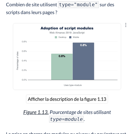
Combien de site utilisent
sur des
type="module"
scripts dans leurs pages ?
Explo
Afficher la description de la figure 1.13
Figure 1.13.
Pourcentage de sites utilisant
.
type=module
La prise en charge des modules au niveau du navigateur est