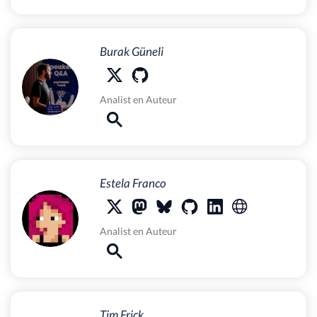
Burak Güneli
Analist
en
Auteur
Estela Franco
Analist
en
Auteur
Tim Frick