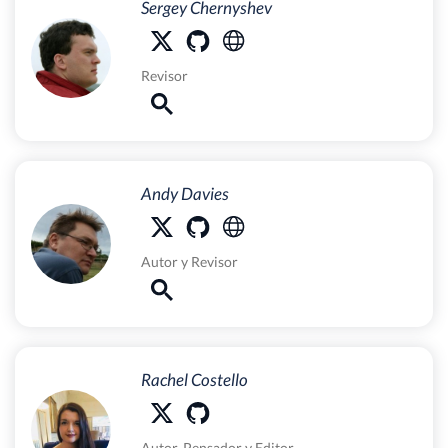
Sergey Chernyshev
Revisor
Andy Davies
Autor
y
Revisor
Rachel Costello
Autor
,
Pensador
y
Editor