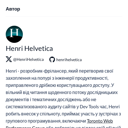
Автор
Henri Helvetica
@HenriHelvetica
henrihelvetica
Henri - розробник-фрілансер, який перетворив свої
захоплення на попурі з інженерії продуктивності,
приправленого дрібкою користувацького доступу. У
вільний від читання щоденного потоку дослідницьких
документів і тематичних досліджень або не
систематизованого аудиту сайтів у Dev Tools час, Henri
робить внесок у спільноту, приймає участь у зустрічах з
групового програмування, включаючи
Toronto Web
Performance Group
або добровільно віддає свій обідній