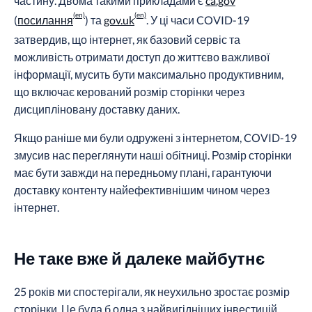
частину. Двома такими прикладами є
ca.gov
(
посилання
) та
gov.uk
. У ці часи COVID-19
затвердив, що інтернет, як базовий сервіс та
можливість отримати доступ до життєво важливої
інформації, мусить бути максимально продуктивним,
що включає керований розмір сторінки через
дисципліновану доставку даних.
Якщо раніше ми були одружені з інтернетом, COVID-19
змусив нас переглянути наші обітниці. Розмір сторінки
має бути завжди на передньому плані, гарантуючи
доставку контенту найефективнішим чином через
інтернет.
Не таке вже й далеке майбутнє
25 років ми спостерігали, як неухильно зростає розмір
сторінки. Це була б одна з найвигідніших інвестицій,