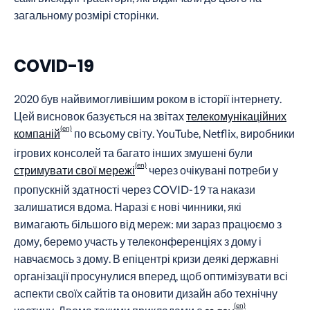
загальному розмірі сторінки.
COVID-19
2020 був найвимогливішим роком в історії інтернету.
Цей висновок базується на звітах
телекомунікаційних
компаній
по всьому світу. YouTube, Netflix, виробники
ігрових консолей та багато інших змушені були
стримувати свої мережі
через очікувані потреби у
пропускній здатності через COVID-19 та накази
залишатися вдома. Наразі є нові чинники, які
вимагають більшого від мереж: ми зараз працюємо з
дому, беремо участь у телеконференціях з дому і
навчаємось з дому. В епіцентрі кризи деякі державні
організації просунулися вперед, щоб оптимізувати всі
аспекти своїх сайтів та оновити дизайн або технічну