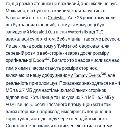
те, що розмір сторінки не важливий, або ніколи не був.
Можливо, він був не важливим, коли запустився
базований на тексті
Craigslist
. Але 25 років тому, коли
він був започаткований, в тому самому році був
запущений Mosaic 1.0, а пісня Waterfalls від TLC
вважалася супер-хітом. Веб зміцнів і так само ресурси.
Лише кілька років тому у Twitter обговорювали, як
середній розмір веб-сторінки зараз досяг розміру
оригінальної Doom
. Багато хто з нас замислився над
тим, якими з часом стануть розміри сторінок,
включаючи
нашу добру знайому Tammy Everts
, але
реальність приголомшує. Показники знаходяться на ~4
МБ та 3.7 МБ для настільних/мобільних сторінок
відповідно, 75% і вище та шокуючих 7.4 МБ і 6.7 МБ у
90% і вище. Є безліч поганого в тому, щоб мати такі
важкі сторінки, наприклад, ймовірність погіршення
користувацького досвіду через ненадійні мережі.
Сьогодні, не зважаючи на
вивчені десятиліття тому