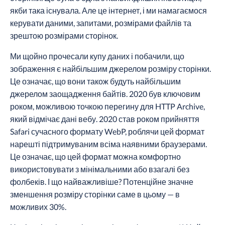
якби така існувала. Але це інтернет, і ми намагаємося
керувати даними, запитами, розмірами файлів та
зрештою розмірами сторінок.
Ми щойно прочесали купу даних і побачили, що
зображення є найбільшим джерелом розміру сторінки.
Це означає, що вони також будуть найбільшим
джерелом заощадження байтів. 2020 був ключовим
роком, можливою точкою перегину для HTTP Archive,
який відмічає дані вебу. 2020 став роком прийняття
Safari сучасного формату WebP, роблячи цей формат
нарешті підтримуваним всіма наявними браузерами.
Це означає, що цей формат можна комфортно
використовувати з мінімальними або взагалі без
фолбеків. І що найважливіше? Потенційне значне
зменшення розміру сторінки саме в цьому — в
можливих 30%.