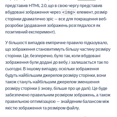
представив HTML 2.0, що в свою чергу представив
вбудовані зображення через
елемент, розмір
<img>
сторінки драматично зріс — все для покращення веб-
розробки (додавання зображень розглядалося як
позитивний експеримент).
У більшості випадків емпіричне правило підказувало,
що зображення становитимуть більшу частину розміру
сторінки. Це, безперечно, було так, коли вбудовані
зображення були додані до вебу, і залишається так по
сьогодні. В іншому випадку, оскільки зображення
будуть найбільшим джерелом розміру сторінки, вони
також стануть найбільшим джерелом зменшення
розміру сторінки (і знову, більше про це далі). Це буде
забезпечено правильним розміром зображень, а також
правильною оптимізацією — знайденим балансом між
якістю зображення та розміром файлу.