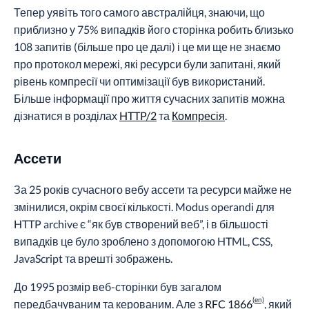
Тепер уявіть того самого австралійця, знаючи, що
приблизно у 75% випадків його сторінка робить близько
108 запитів (більше про це далі) і це ми ще не знаємо
про протокол мережі, які ресурси були запитані, який
рівень компресії чи оптимізації був використаний.
Більше інформації про життя сучасних запитів можна
дізнатися в розділах
HTTP/2
та
Компресія
.
Ассети
За 25 років сучасного вебу ассети та ресурси майже не
змінилися, окрім своєї кількості. Modus operandi для
HTTP archive є “як був створений веб”, і в більшості
випадків це було зроблено з допомогою HTML, CSS,
JavaScript та врешті зображень.
До 1995 розмір веб-сторінки був загалом
передбачуваним та керованим. Але з
RFC 1866
, який