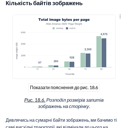
Кількість байтів зображень
Пере
Показати пояснення до рис. 18.6
Рис. 18.6.
Розподіл розмірів запитів
зображень на сторінку.
Дивлячись на сумарні байти зображень, ми бачимо ті
самі висхідні траєкторії, які відмічали до цього на