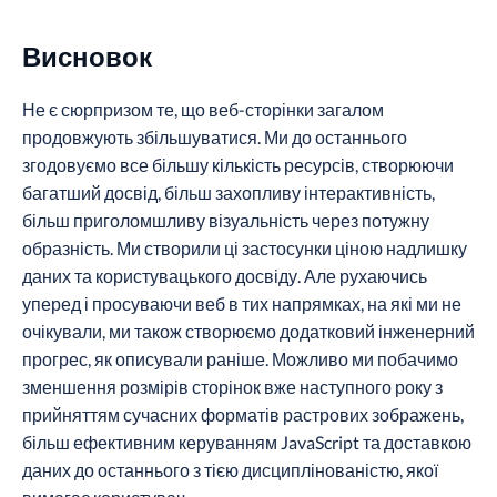
Висновок
Не є сюрпризом те, що веб-сторінки загалом
продовжують збільшуватися. Ми до останнього
згодовуємо все більшу кількість ресурсів, створюючи
багатший досвід, більш захопливу інтерактивність,
більш приголомшливу візуальність через потужну
образність. Ми створили ці застосунки ціною надлишку
даних та користувацького досвіду. Але рухаючись
уперед і просуваючи веб в тих напрямках, на які ми не
очікували, ми також створюємо додатковий інженерний
прогрес, як описували раніше. Можливо ми побачимо
зменшення розмірів сторінок вже наступного року з
прийняттям сучасних форматів растрових зображень,
більш ефективним керуванням JavaScript та доставкою
даних до останнього з тією дисциплінованістю, якої