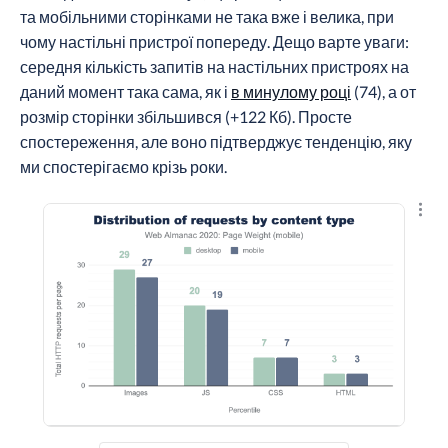
та мобільними сторінками не така вже і велика, при
чому настільні пристрої попереду. Дещо варте уваги:
середня кількість запитів на настільних пристроях на
даний момент така сама, як і
в минулому році
(74), а от
розмір сторінки збільшився (+122 Кб). Просте
спостереження, але воно підтверджує тенденцію, яку
ми спостерігаємо крізь роки.
Пере