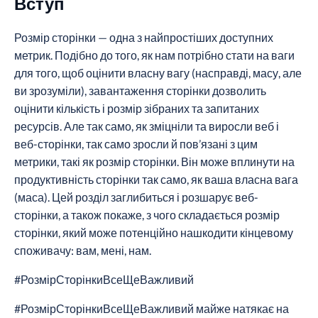
Вступ
Розмір сторінки — одна з найпростіших доступних
метрик. Подібно до того, як нам потрібно стати на ваги
для того, щоб оцінити власну вагу (насправді, масу, але
ви зрозуміли), завантаження сторінки дозволить
оцінити кількість і розмір зібраних та запитаних
ресурсів. Але так само, як зміцніли та виросли веб і
веб-сторінки, так само зросли й пов’язані з цим
метрики, такі як розмір сторінки. Він може вплинути на
продуктивність сторінки так само, як ваша власна вага
(маса). Цей розділ заглибиться і розшарує веб-
сторінки, а також покаже, з чого складається розмір
сторінки, який може потенційно нашкодити кінцевому
споживачу: вам, мені, нам.
#РозмірСторінкиВсеЩеВажливий
#РозмірСторінкиВсеЩеВажливий майже натякає на