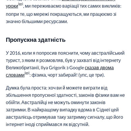
уроки
, ми переживаємо варіації тих самих викликів:
попри те, що мережі покращуються, ми працюємо зі
значно більшими ресурсами.
Пропускна здатність
У 2016, коли я попросив пояснити, чому австралійський
турист, з яким я розмовляв, був у захваті від інтернету
Великобританії, Ilya Grigorik з Google
сказав двома
словами
: фізика, чорт забирай! (упс, це три).
Думка була проста: хоч ви й можете виграти від
збільшення пропускної здатності, законів фізики вам не
обійти. Австралійці не можуть оминути законів
затримки. В найкращому випадку вдома в Сіднеї цей
австралієць отримував таку затримку сигналу, що його
інтернет іноді сприймався як відсутній.