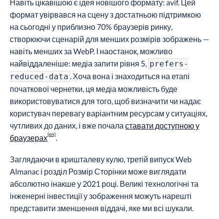
Навіть цікавішою є ідея новішого формату: avif. Цей
формат увірвався на сцену з достатньою підтримкою
на сьогодні у приблизно 70% браузерів ринку,
створюючи сценарій для менших розмірів зображень —
навіть менших за WebP. І наостанок, можливо
найвіддаленіше: медіа запити рівня 5,
prefers-
. Хоча вона і знаходиться на етапі
reduced-data
початкової чернетки, ця медіа можливість буде
використовуватися для того, щоб визначити чи надає
користувач перевагу варіантним ресурсам у ситуаціях,
чутливих до даних, і вже почала
ставати доступною у
браузерах
.
Заглядаючи в кришталеву кулю, третій випуск Web
Almanac і розділ Розмір Сторінки може виглядати
абсолютно інакше у 2021 році. Великі технологічні та
інженерні інвестиції у зображення можуть нарешті
представити зменшення віддачі, яке ми всі шукали.