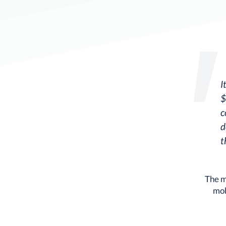
I
$
c
d
t
The m
mob