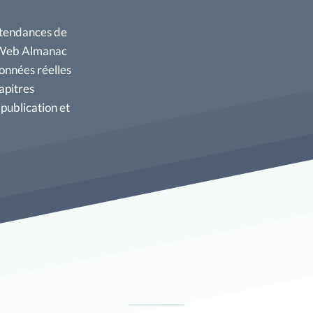
s tendances de
e Web Almanac
données réelles
apitres
 publication et