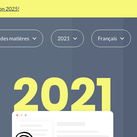
tion 2025!
 des matières
2021
Français
2021