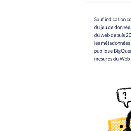
Sauf indication c
du jeu de données
du web depuis 20
les métadonnées d
publique BigQuery
mesures du Web A